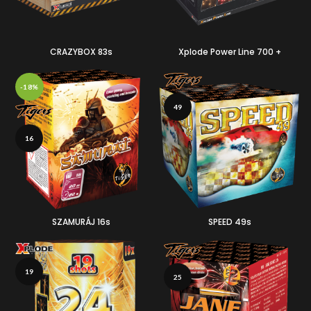
CRAZYBOX 83s
Xplode Power Line 700 +
-18%
49
16
SZAMURÁJ 16s
SPEED 49s
19
25