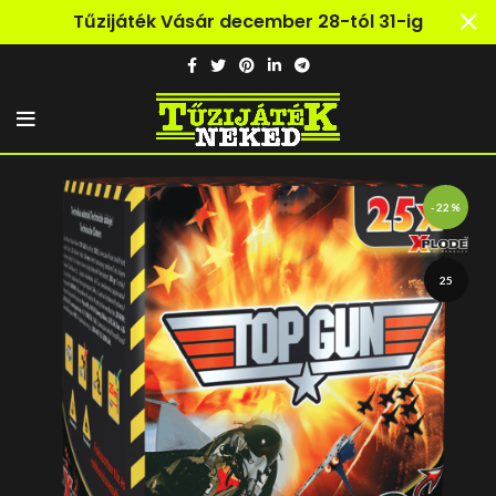
Tűzijáték Vásár december 28-tól 31-ig
-22%
25