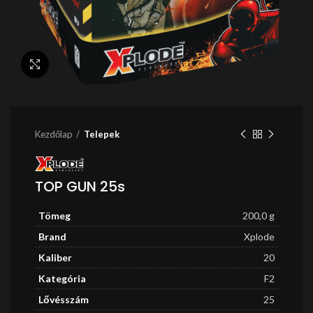
Nagyítás
Kezdőlap
Telepek
TOP GUN 25s
Tömeg
200,0 g
Brand
Xplode
Kaliber
20
Kategória
F2
Lővésszám
25