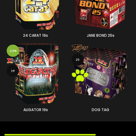
24 CARAT 19s
JANE BOND 25s
-20%
25
19
ALIGATOR 19s
DOG TAG