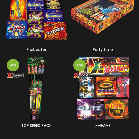
Freibeuter
Party time
-8%
-10%
TOP SPEED PACK
X-GAME