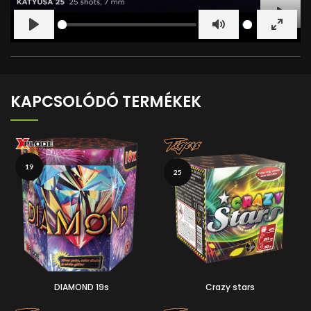
PLAY
PLAY
MUTE
ENTER
FULLS
KAPCSOLÓDÓ TERMÉKEK
19
25
DIAMOND 19s
Crazy stars