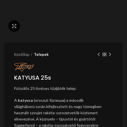
Nagyítás
Kezdőlap
Telepek
KATYUSA 25s
Fütyülős 25 lövéses tűzijáték telep.
A
katyusa
(oroszul:
Катюша
) a második
világháború során kifejlesztett és nagy tömegben
használt szovjet rakéta-sorozatvetők közismert
elnevezése. A köznyelv – típustól és gyártótól
függetlenül – a rakéta-sorozatvető fegyverekre