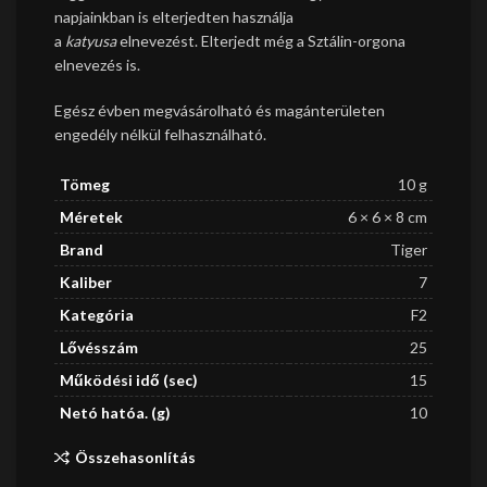
napjainkban is elterjedten használja
a
katyusa
elnevezést. Elterjedt még a Sztálin-orgona
elnevezés is.
Egész évben megvásárolható és magánterületen
engedély nélkül felhasználható.
Tömeg
10 g
Méretek
6 × 6 × 8 cm
Brand
Tiger
Kaliber
7
Kategória
F2
Lővésszám
25
Működési idő (sec)
15
Netó hatóa. (g)
10
Összehasonlítás