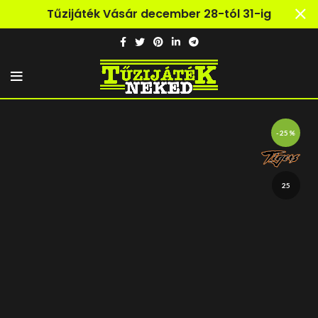
Tűzijáték Vásár december 28-tól 31-ig
-25%
25