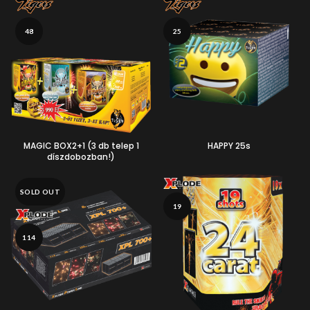
48
25
MAGIC BOX2+1 (3 db telep 1
HAPPY 25s
díszdobozban!)
SOLD OUT
19
114