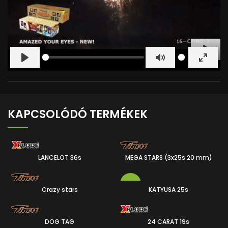
PLAY
PLAY
MUTE
ENTER
FULLS
KAPCSOLÓDÓ TERMÉKEK
LANCELOT 36s
MEGA STARS (3x25s 20 mm)
36
75
-25%
Crazy stars
KATYUSA 25s
25
DOG TAG
24 CARAT 19s
25
19