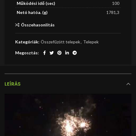
Működési idő (sec)
100
Netó hatóa. (g)
1781,3
Összehasonlítás
Kategóriák:
Összefűzött telepek
,
Telepek
Megosztás
LEÍRÁS