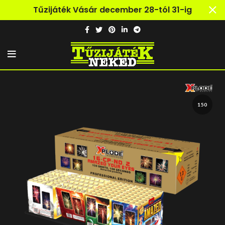
Tűzijáték Vásár december 28-tól 31-ig
150