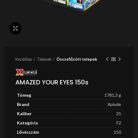
Nagyítás
Kezdőlap
Telepek
Összefűzött telepek
AMAZED YOUR EYES 150s
Tömeg
1781,3 g
Brand
Xplode
Kaliber
25
Kategória
F2
Lővésszám
150