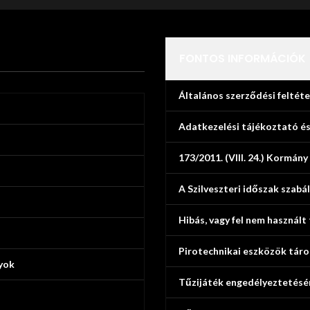
FONTOS INFORMÁCIÓK
Általános szerződési feltéte
Adatkezelési tájékoztató és
173/2011. (VIII. 24.) Kormány
A Szilveszteri időszak szabál
Hibás, vagy fel nem használt
Pirotechnikai eszközök tár
yok
Tűzijáték engedélyeztetésé