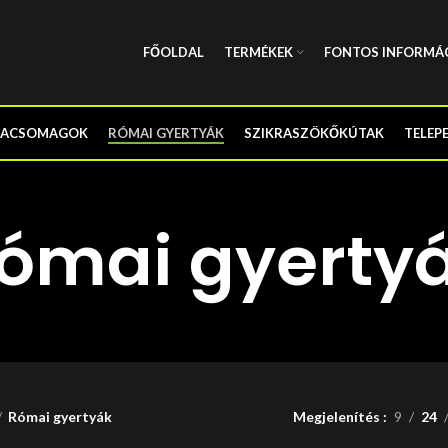
FŐOLDAL
TERMÉKEK
FONTOS INFORMÁ
TACSOMAGOK
RÓMAI GYERTYÁK
SZIKRASZÖKŐKÚTAK
TELEP
ómai gyerty
Római gyertyák
Megjelenítés
9
24