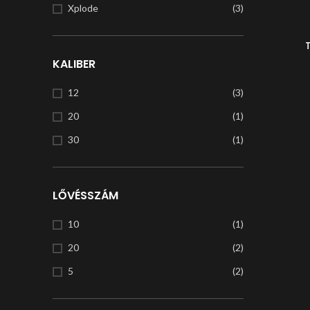
Xplode
(3)
KALIBER
12
(3)
20
(1)
30
(1)
LŐVÉSSZÁM
10
(1)
20
(2)
5
(2)