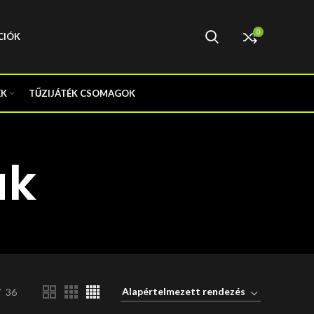
0
CIÓK
EK
TŰZIJÁTÉK CSOMAGOK
ák
36