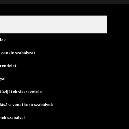
lek
 cookie szabályzat
 rendelet
yai
 tűzijáték visszavétele
olására vonatkozó szabályok
nek szabályai