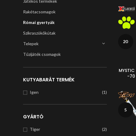
Játékos termékek
Rakétacsomagok
Római gyertyák
Szikraszökőkútak
20
Telepek
Tűzijáték csomagok
MYSTIC
-70
KUTYABARÁT TERMÉK
Igen
(1)
5
GYÁRTÓ
Tiger
(2)