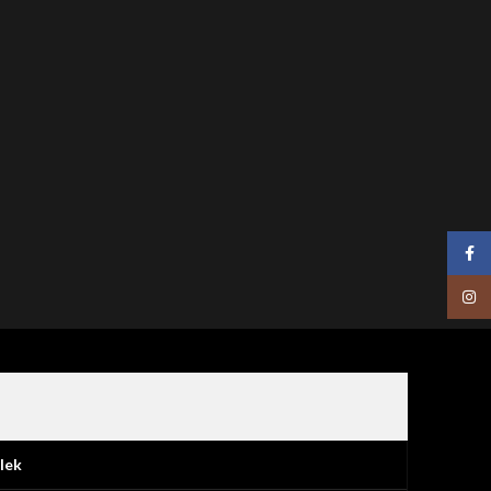
Face
Insta
lek