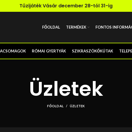
Tűzijáték Vásár december 28-tól 31-ig
FŐOLDAL
TERMÉKEK
FONTOS INFORMÁ
TACSOMAGOK
RÓMAI GYERTYÁK
SZIKRASZÖKŐKÚTAK
TELEP
Üzletek
FŐOLDAL
ÜZLETEK