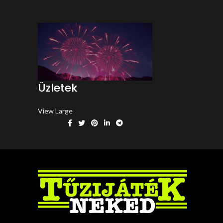
Üzletek
View Large