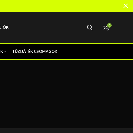
0
CIÓK
EK
TŰZIJÁTÉK CSOMAGOK