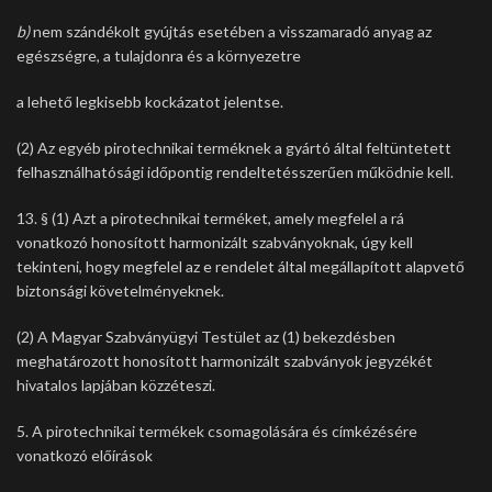
b)
nem szándékolt gyújtás esetében a visszamaradó anyag az
egészségre, a tulajdonra és a környezetre
a lehető legkisebb kockázatot jelentse.
(2) Az egyéb pirotechnikai terméknek a gyártó által feltüntetett
felhasználhatósági időpontig rendeltetésszerűen működnie kell.
13. § (1) Azt a pirotechnikai terméket, amely megfelel a rá
vonatkozó honosított harmonizált szabványoknak, úgy kell
tekinteni, hogy megfelel az e rendelet által megállapított alapvető
biztonsági követelményeknek.
(2) A Magyar Szabványügyi Testület az (1) bekezdésben
meghatározott honosított harmonizált szabványok jegyzékét
hivatalos lapjában közzéteszi.
5. A pirotechnikai termékek csomagolására és címkézésére
vonatkozó előírások