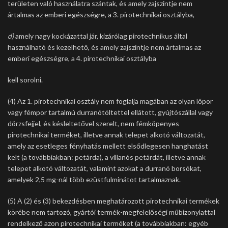
területen való használatra szántak, és amely zajszintje nem
ártalmas az emberi egészségre, a 3. pirotechnikai osztályba,
d)
amely nagy kockázattal jár, kizárólag pirotechnikus által
használható és kezelhető, és amely zajszintje nem ártalmas az
emberi egészségre, a 4. pirotechnikai osztályba
kell sorolni.
(4) Az 1. pirotechnikai osztály nem foglalja magában az olyan lőpor
vagy fémpor tartalmú durranótöltettel ellátott, gyújtószállal vagy
dörzsfejjel, és késleltetővel szerelt, nem fémköpenyes
pirotechnikai terméket, illetve annak telepet alkotó változatát,
amely az esetleges fényhatás mellett elsődlegesen hanghatást
kelt (a továbbiakban: petárda), a villanós petárdát, illetve annak
telepet alkotó változatát, valamint azokat a durranó borsókat,
amelyek 2,5 mg-nál több ezüstfulminátot tartalmaznak.
(5) A (2) és (3) bekezdésben meghatározott pirotechnikai termékek
körébe nem tartozó, gyártói termék-megfelelőségi műbizonylattal
rendelkező azon pirotechnikai terméket (a továbbiakban: egyéb