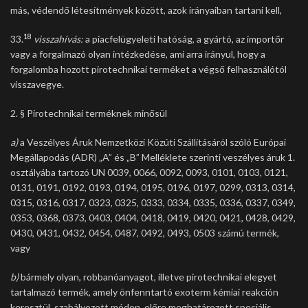
más, védendő létesítmények között, azok irányaiban tartani kell,
18
33.
visszahívás:
a piacfelügyeleti hatóság, a gyártó, az importőr
vagy a forgalmazó olyan intézkedése, ami arra irányul, hogy a
forgalomba hozott pirotechnikai terméket a végső felhasználótól
visszavegye.
2. § Pirotechnikai terméknek minősül
a)
a Veszélyes Áruk Nemzetközi Közúti Szállításáról szóló Európai
Megállapodás (ADR) „A” és „B” Melléklete szerinti veszélyes áruk 1.
osztályába tartozó UN 0039, 0066, 0092, 0093, 0101, 0103, 0121,
0131, 0191, 0192, 0193, 0194, 0195, 0196, 0197, 0299, 0313, 0314,
0315, 0316, 0317, 0323, 0325, 0333, 0334, 0335, 0336, 0337, 0349,
0353, 0368, 0373, 0403, 0404, 0418, 0419, 0420, 0421, 0428, 0429,
0430, 0431, 0432, 0454, 0487, 0492, 0493, 0503 számú termék,
vagy
b)
bármely olyan, robbanóanyagot, illetve pirotechnikai elegyet
tartalmazó termék, amely önfenntartó exoterm kémiai reakción
keresztül, szabályozott módon, előre meghatározott speciális