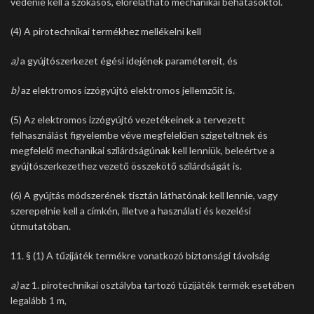
védenie kell a szokásos, előrelátható mechanikai behatásoktól.
(4) A pirotechnikai termékhez mellékelni kell
a)
a gyújtószerkezet égési idejének paramétereit, és
b)
az elektromos izzógyújtó elektromos jellemzőit is.
(5) Az elektromos izzógyújtó vezetékeinek a tervezett
felhasználást figyelembe véve megfelelően szigeteltnek és
megfelelő mechanikai szilárdságúnak kell lenniük, beleértve a
gyújtószerkezethez vezető összekötő szilárdságát is.
(6) A gyújtás módszerének tisztán láthatónak kell lennie, vagy
szerepelnie kell a címkén, illetve a használati és kezelési
útmutatóban.
11. § (1) A tűzijáték termékre vonatkozó biztonsági távolság
a)
az 1. pirotechnikai osztályba tartozó tűzijáték termék esetében
legalább 1 m,