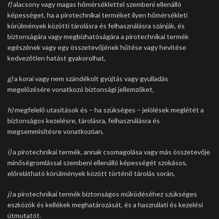
f)
alacsony vagy magas hőmérséklettel szembeni ellenálló
képességet, ha a pirotechnikai terméket ilyen hőmérsékleti
körülmények közötti tárolásra és felhasználásra szánják, és
biztonságára vagy megbízhatóságára a pirotechnikai termék
egészének vagy egy összetevőjének hűtése vagy hevítése
kedvezőtlen hatást gyakorolhat,
g)
a korai vagy nem szándékolt gyújtás vagy gyulladás
megelőzésére vonatkozó biztonsági jellemzőket,
h)
megfelelő utasítások és – ha szükséges – jelölések meglétét a
biztonságos kezelésre, tárolásra, felhasználásra és
megsemmisítésre vonatkozóan,
i)
a pirotechnikai termék, annak csomagolása vagy más összetevője
minőségromlással szembeni ellenálló képességét szokásos,
előrelátható körülmények között történő tárolás során,
j)
a pirotechnikai termék biztonságos működéséhez szükséges
eszközök és kellékek meghatározását, és a használati és kezelési
útmutatót.