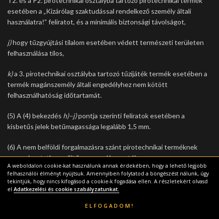
T2. és a P2. pirotechnikai osztályba tartozó pirotechnikai termék
esetében a „Kizárólag szaktudással rendelkező személy általi
használatra!” feliratot, és a minimális biztonsági távolságot,
j)
hogy tűzgyújtási tilalom esetében védett természeti területen
felhasználása tilos,
k)
a 3. pirotechnikai osztályba tartozó tűzijáték termék esetében a
termék magánszemély általi engedélyhez nem kötött
felhasználhatóság időtartamát.
(5) A (4) bekezdés
h)–j)
pontja szerinti feliratok esetében a
kisbetűs jelek betűmagassága legalább 1,5 mm.
(6) A nem belföldi forgalmazásra szánt pirotechnikai terméknek
vagy – bontatlan gyűjtőcsomagolás esetében – a
A weboldalon cookie-kat használunk annak érdekében, hogy a lehető legjobb
gyűjtőcsomagolásnak a (4) bekezdés
a)–f)
pontjában
felhasználói élményt nyújtsuk. Amennyiben folytatod a böngészést nálunk, úgy
meghatározott adatokat, illetve a pirotechnikai termék fajtájától
tekintjük, hogy nincs kifogásod a cookie-k fogadása ellen. A részletekért olvasd
el
Adatkezelési és cookie szabályzatunkat.
függően a kalibert (átmérőt) tartalmazó felirattal kell rendelkeznie.
ELFOGADOM!
(7) A gyártó köteles a pirotechnikai terméket jól látható és
Főoldal
Termékek