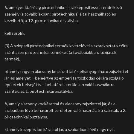
b)
amelyet kizárólag pirotechnikus szakképesítéssel rendelkező
személy (a továbbiakban: pirotechnikus) által használható és
kezelhető, a T2. pirotechnikai osztályba
kell sorolni.
(3) A színpadi pirotechnikai termék kivételével a szórakoztató célra
szánt azon pirotechnikai terméket (a továbbiakban: tűzijáték
termék),
a)
amely nagyon alacsony kockázattal és elhanyagolható zajszinttel
jár, és amelyet – beleértve az emberi tartózkodás céljára szolgáló
épületek belsejét is – behatárolt területen való használatra
szántak, az 1. pirotechnikai osztályba,
b)
amely alacsony kockázattal és alacsony zajszinttel jár, és a
szabadban lévő behatárolt területen való használatra szántak, a 2.
pirotechnikai osztályba,
c)
amely közepes kockázattal jár, a szabadban lévő nagy nyílt