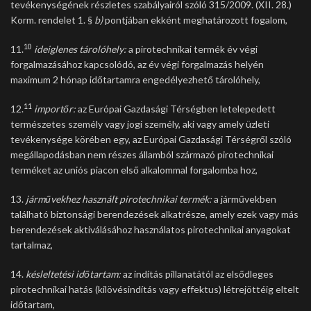
tevékenységének részletes szabályairól szóló 315/2009. (XII. 28.)
Korm. rendelet 1. §
b)
pontjában ekként meghatározott fogalom,
10
11.
ideiglenes tárolóhely:
a pirotechnikai termék év végi
forgalmazásához kapcsolódó, az év végi forgalmazás helyén
maximum 2 hónap időtartamra engedélyezhető tárolóhely,
11
12.
importőr:
az Európai Gazdasági Térségben letelepedett
természetes személy vagy jogi személy, aki vagy amely üzleti
tevékenysége körében egy, az Európai Gazdasági Térségről szóló
megállapodásban nem részes államból származó pirotechnikai
terméket az uniós piacon első alkalommal forgalomba hoz,
13.
járművekhez használt pirotechnikai termék:
a járművekben
található biztonsági berendezések alkatrésze, amely ezek vagy más
berendezések aktiválásához használatos pirotechnikai anyagokat
tartalmaz,
14.
késleltetési időtartam:
az indítás pillanatától az elsődleges
pirotechnikai hatás (kilövésindítás vagy effektus) létrejöttéig eltelt
időtartam,