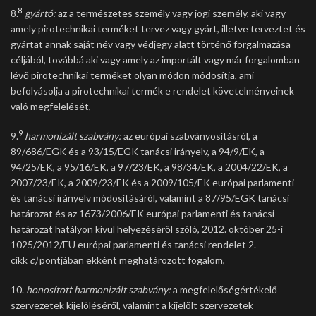
8
8.
gyártó:
az a természetes személy vagy jogi személy, aki vagy
amely pirotechnikai terméket tervez vagy gyárt, illetve terveztet és
gyártat annak saját név vagy védjegy alatt történő forgalmazása
céljából, továbbá aki vagy amely az importált vagy már forgalomban
lévő pirotechnikai terméket olyan módon módosítja, ami
befolyásolja a pirotechnikai termék e rendelet követelményeinek
való megfelelését,
9
9.
harmonizált szabvány:
az európai szabványosításról, a
89/686/EGK és a 93/15/EGK tanácsi irányelv, a 94/9/EK, a
94/25/EK, a 95/16/EK, a 97/23/EK, a 98/34/EK, a 2004/22/EK, a
2007/23/EK, a 2009/23/EK és a 2009/105/EK európai parlamenti
és tanácsi irányelv módosításáról, valamint a 87/95/EGK tanácsi
határozat és az 1673/2006/EK európai parlamenti és tanácsi
határozat hatályon kívül helyezéséről szóló, 2012. október 25-i
1025/2012/EU európai parlamenti és tanácsi rendelet 2.
cikk
c)
pontjában ekként meghatározott fogalom,
10.
honosított harmonizált szabvány:
a megfelelőségértékelő
szervezetek kijelöléséről, valamint a kijelölt szervezetek