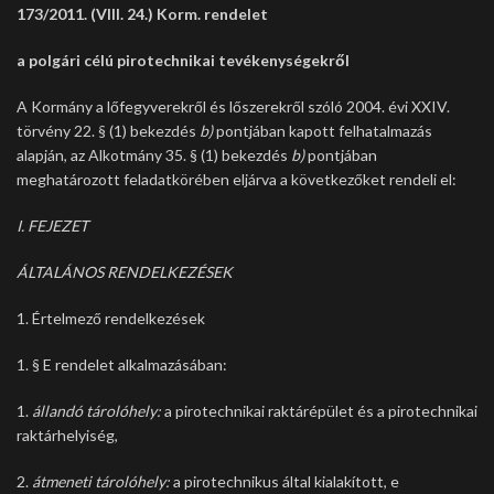
173/2011. (VIII. 24.) Korm. rendelet
a polgári célú pirotechnikai tevékenységekről
A Kormány a lőfegyverekről és lőszerekről szóló 2004. évi XXIV.
törvény 22. § (1) bekezdés
b)
pontjában kapott felhatalmazás
alapján, az Alkotmány 35. § (1) bekezdés
b)
pontjában
meghatározott feladatkörében eljárva a következőket rendeli el:
I. FEJEZET
ÁLTALÁNOS RENDELKEZÉSEK
1. Értelmező rendelkezések
1. § E rendelet alkalmazásában:
1.
állandó tárolóhely:
a pirotechnikai raktárépület és a pirotechnikai
raktárhelyiség,
2.
átmeneti tárolóhely:
a pirotechnikus által kialakított, e