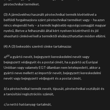
pirotechnikai terméket.
(3) A járművekhez használt pirotechnikai termék kivételével a
belföldi forgalmazásra szánt pirotechnikai terméket vagy – ha azon
nincs elegendő hely – a termék legkisebb egységcsomagját magyar
nyelvű, illetve a felhasználó által kért nyelven közérthető és jól
olvasható címkével kell a terméktől elválaszthatatlan módon ellátni.
(4) A (3) bekezdés szerinti címke tartalmazza:
25
a)
a gyártó nevét, bejegyzett kereskedelmi nevét vagy
bejegyzett védjegyét és a postai címét, ha a gyártó az Európai
Unióban vagy valamely EGT-államban nem letelepedett, akkor a
gyártó neve mellett az importőr nevét, bejegyzett kereskedelmi
nevét vagy bejegyzett védjegyét és a postai címét,
b)
a pirotechnikai termék nevét, típusát, pirotechnikai osztályát és
a tanúsítási regisztrációs számát,
c)
a nettó hatóanyag-tartalmát,