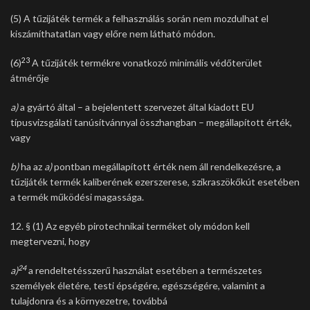
(5) A tűzijáték termék a felhasználás során nem mozdulhat el
kiszámíthatatlan vagy előre nem látható módon.
23
(6)
A tűzijáték termékre vonatkozó minimális védőterület
átmérője
a)
a gyártó által – a bejelentett szervezet által kiadott EU
típusvizsgálati tanúsítvánnyal összhangban – megállapított érték,
vagy
b)
ha az
a)
pontban megállapított érték nem áll rendelkezésre, a
tűzijáték termék kaliberének ezerszerese, szikraszökőkút esetében
a termék működési magassága.
12. § (1) Az egyéb pirotechnikai terméket oly módon kell
megtervezni, hogy
24
a)
a rendeltetésszerű használat esetében a természetes
személyek életére, testi épségére, egészségére, valamint a
tulajdonra és a környezetre, továbbá