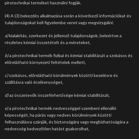
pirotechnikai terméket használni fogják.
(4) A (3) bekezdés alkalmazása során a következő információkat és
tulajdonságokat kell figyelembe venni vagy megvizsgálni:
a)
kialakítás, szerkezet és jellemző tulajdonságok, beleértve a
részletes kémiai összetételt és a méreteket,
b)
a pirotechnikai termék fizikai és kémiai stabilitását a szokásos és
előrelátható környezeti feltételek mellett,
c)
szokásos, előrelátható körülmények közötti kezelésre és
szállításra való érzékenységet,
d)
az összetevők összeférhetősége kémiai stabilitását,
e)
a pirotechnikai termék nedvességgel szembeni ellenálló
képességét, ha párás vagy nedves körülmények közötti
felhasználásra szánják, és biztonságára vagy megbízhatóságára a
nedvesség kedvezőtlen hatást gyakorolhat,