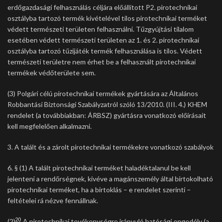
erdőgazdasági felhasználás céljára előállított P2. pirotechnikai
osztályba tartozó termék kivételével tilos pirotechnikai terméket
védett természeti területen felhasználni. Tűzgyújtási tilalom
esetében védett természeti területen az 1. és 2. pirotechnikai
osztályba tartozó tűzijáték termék felhasználása is tilos. Védett
természeti területre nem érhet be a felhasznált pirotechnikai
termékek védőterülete sem.
(3) Polgári célú pirotechnikai termékek gyártására az Általános
Robbantási Biztonsági Szabályzatról szóló 13/2010. (III. 4.) KHEM
rendelet (a továbbiakban: ÁRBSZ) gyártásra vonatkozó előírásait
kell megfelelően alkalmazni.
3. A talált és a zárolt pirotechnikai termékekre vonatkozó szabályok
6. § (1) A talált pirotechnikai terméket haladéktalanul be kell
jelenteni a rendőrségnek, kivéve a magánszemély által birtokolható
pirotechnikai terméket, ha a birtoklás – e rendelet szerinti –
feltételei rá nézve fennállnak.
20
(2)
A pirotechnikai tevékenységre irányuló hatósági engedély (a