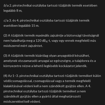
b)
a 2. pirotechnikai osztályba tartozó tűzijáték termék esetében
legalább 8 m,
c)
a 3. és 4. pirotechnikai osztályba tartozó tűzijáték termék
esetében legalább 15 m.
(2) A tűzijáték termék maximális zajszintje a biztonsági távolságnál
nem haladhatja meg a 120 dB
-t, vagy egy ennek megfelelő más
A
módszerrel mért zajszintet.
(3) A tűzijáték termék kizárólag olyan anyagokból készülhet,
amelynek visszamaradó anyagai az egészségre, a tulajdonra és a
környezetre nézve a lehető legkisebb kockázatot jelentik.
(4) Az 1–3. pirotechnikai osztályba tartozó tűzijáték terméket külön
védőcsomagolással, csomagolással vagy a termék megfelelő
kialakításával védeni kell a nem szándékolt gyújtás ellen. A 4.
pirotechnikai osztályba tartozó tűzijáték terméket a nem
szándékolt gyújtás ellen a gyártó által meghatározott
módszerekkel kell védeni.