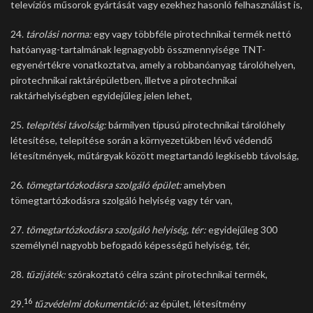
televíziós műsorok gyártását vagy ezekhez hasonló felhasználást is,
24.
tárolási norma:
egy vagy többféle pirotechnikai termék nettó
hatóanyag-tartalmának legnagyobb összmennyisége TNT-
egyenértékre vonatkoztatva, amely a robbanóanyag tárolóhelyen,
pirotechnikai raktárépületben, illetve a pirotechnikai
raktárhelyiségben egyidejűleg jelen lehet,
25.
telepítési távolság:
bármilyen típusú pirotechnikai tárolóhely
létesítése, telepítése során a környezetükben lévő védendő
létesítmények, műtárgyak között megtartandó legkisebb távolság,
26.
tömegtartózkodásra szolgáló épület:
amelyben
tömegtartózkodásra szolgáló helyiség vagy tér van,
27.
tömegtartózkodásra szolgáló helyiség, tér:
egyidejűleg 300
személynél nagyobb befogadó képességű helyiség, tér,
28.
tűzijáték:
szórakoztató célra szánt pirotechnikai termék,
16
29.
tűzvédelmi dokumentáció:
az épület, létesítmény