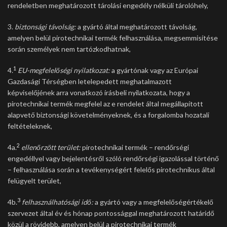
rendeletben meghatározott tárolási engedély nélküli tárolóhely,
3.
biztonsági távolság:
a gyártó által meghatározott távolság,
amelyen belül pirotechnikai termék felhasználása, megsemmisítése
során személyek nem tartózkodhatnak,
1
4.
EU-megfelelőségi nyilatkozat:
a gyártónak vagy az Európai
Gazdasági Térségben letelepedett meghatalmazott
képviselőjének arra vonatkozó írásbeli nyilatkozata, hogy a
pirotechnikai termék megfelel az e rendelet által megállapított
alapvető biztonsági követelményeknek, és a forgalomba hozatali
feltételeknek,
2
4a.
ellenőrzött terület:
pirotechnikai termék – rendőrségi
engedéllyel vagy bejelentésről szóló rendőrségi igazolással történő
– felhasználása során a tevékenységért felelős pirotechnikus által
felügyelt terület,
3
4b.
felhasználhatósági idő:
a gyártó vagy a megfelelőségértékelő
szervezet által év és hónap pontossággal meghatározott határidő
közül a rövidebb, amelyen belül a pirotechnikai termék