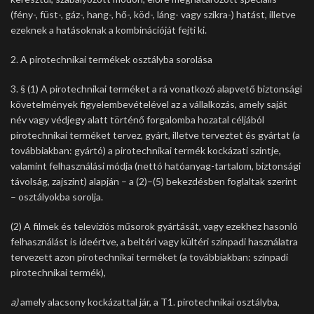
(fény-, füst-, gáz-, hang-, hő-, köd-, láng- vagy szikra-) hatást, illetve
ezeknek a hatásoknak a kombinációját fejti ki.
2. A pirotechnikai termékek osztályba sorolása
3. § (1) A pirotechnikai terméket a rá vonatkozó alapvető biztonsági
követelmények figyelembevételével az a vállalkozás, amely saját
név vagy védjegy alatt történő forgalomba hozatal céljából
pirotechnikai terméket tervez, gyárt, illetve terveztet és gyártat (a
továbbiakban: gyártó) a pirotechnikai termék kockázati szintje,
valamint felhasználási módja (nettó hatóanyag-tartalom, biztonsági
távolság, zajszint) alapján – a (2)–(5) bekezdésben foglaltak szerint
– osztályokba sorolja.
(2) A filmek és televíziós műsorok gyártását, vagy ezekhez hasonló
felhasználást is ideértve, a beltéri vagy kültéri színpadi használatra
tervezett azon pirotechnikai terméket (a továbbiakban: színpadi
pirotechnikai termék),
a)
amely alacsony kockázattal jár, a T1. pirotechnikai osztályba,