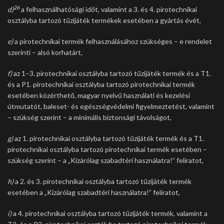
26
d)
a felhasználhatósági időt, valamint a 3. és 4. pirotechnikai
osztályba tartozó tűzijáték termékek esetében a gyártás évét,
e)
a pirotechnikai termék felhasználásához szükséges – e rendelet
szerinti – alsó korhatárt,
f)
az 1–3. pirotechnikai osztályba tartozó tűzijáték termék és a T1.
és a P1. pirotechnikai osztályba tartozó pirotechnikai termék
esetében közérthető, magyar nyelvű használati és kezelési
útmutatót, baleset- és egészségvédelmi figyelmeztetést, valamint
– szükség szerint – a minimális biztonsági távolságot,
g)
az 1. pirotechnikai osztályba tartozó tűzijáték termék és a T1.
pirotechnikai osztályba tartozó pirotechnikai termék esetében –
szükség szerint – a „Kizárólag szabadtéri használatra!” feliratot,
h)
a 2. és 3. pirotechnikai osztályba tartozó tűzijáték termék
esetében a „Kizárólag szabadtéri használatra!” feliratot,
i)
a 4. pirotechnikai osztályba tartozó tűzijáték termék, valamint a