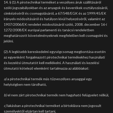
14. § (1) A pirotechnikai terméket a veszélyes áruk szállításáról
szóló jogszabályokban és az anyagok és keverékek osztályozásáról,
címkézéséről és csomagolásáról, a 67/548/EGK és az 1999/45/EK
irányelv módosításáról és hatályon kívül helyezéséről, valamint az
1907/2006/EK rendelet módosításáról szóló, 2008. december 16-i
1272/2008/EK európai parlamenti és tanácsi rendeletben
meghatározott követelményeknek megfelelően kell csomagolni és
jelölni.
(2) A legkisebb kereskedelmi egységcsomag megbontása esetén
az egyenként forgalmazott pirotechnikai termékekhez használati
és kezelési útmutatót kell mellékelni. A használati és kezelési
útmutató kötelező elemként tartalmazza az alábbiakat:
a)
a pirotechnikai termék más tűzveszélyes anyaggal egy
helyiségben nem tárolható,
b)
el nem zárt pirotechnikai termék nem hagyható felügyelet nélkül,
c)
lakásban a pirotechnikai terméket a birtoklásra nem jogosult
személyektől elzártan kell tartani,