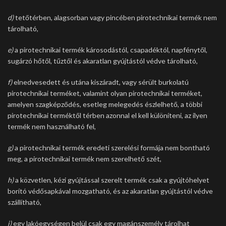
d)
tetőtérben, alagsorban vagy pincében pirotechnikai termék nem
tárolható,
e)
a pirotechnikai termék károsodástól, csapadéktól, napfénytől,
sugárzó hőtől, tűztől és akaratlan gyújtástól védve tárolható,
f)
elnedvesedett és utána kiszáradt, vagy sérült burkolatú
pirotechnikai terméket, valamint olyan pirotechnikai terméket,
amelyen szagképződés, esetleg melegedés észlelhető, a többi
pirotechnikai terméktől térben azonnal el kell különíteni, az ilyen
termék nem használható fel,
g)
a pirotechnikai termék eredeti szerelési formája nem bontható
meg, a pirotechnikai termék nem szerelhető szét,
h)
a közvetlen, kézi gyújtással szerelt termék csak a gyújtóhelyet
borító védősapkával mozgatható, és az akaratlan gyújtástól védve
szállítható,
i)
egy lakóegységen belül csak egy magánszemély tárolhat