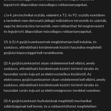
legyártott állapotában másodlagos robbanóanyagokat,
c)
a 4. pirotechnikai osztály, valamint a T2. és P2. osztály esetében
a terméket nem detonatív jellegű működésre tervezték és szánták,
vagy ha detonációra tervezték, nem robbanthat fel megtervezett
és legyártott állapotában másodlagos robbanóanyagokat.
10. § (1) A gyújtószerkezetnek megbízhatóan kell indulnia, és
szokásos, előrelátható körülmények között használva megfelelő
gyújtási képességgel kell rendelkeznie.
(2) A gyújtószerkezetet olyan védelemmel kell ellátni, amely
szokásos, előrelátható körülmények között történő tárolás és
használat során óvja azt az elektrosztatikus kisüléstől. Az
elektromos gyújtószerkezetet olyan védelemmel kell ellátni, amely
szokásos, előrelátható körülmények között történő tárolás és
használat során óvja azt az elektromágneses terekkel szemben.
(3) A gyújtószerkezet burkolatának megfelelő mechanikai
szilárdságúnak kell lennie, és a robbanótöltetet megfelelően