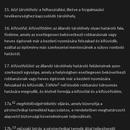
15.
kézi tárolóhely:
a felhasználási, illetve a forgalmazási
tevékenységhez kapcsolódó tárolóhely,
16.
kifúvófal, kifúvófödém:
az állandó tárolóhely olyan határoló fala,
födéme, amely az esetlegesen bekövetkező robbanásnak vagy
heves égésnek már a kezdeti nyomására felszakad és kifúvódik,
ezáltal az építmény más szerkezetei mentesülnek a súlyos romboló
hatástól,
17.
kifúvófelület:
az állandó tárolóhely határoló felületeinek azon
szerkezeti egysége, amely a helyiségben esetlegesen bekövetkező
robbanásnak vagy heves égésnek már a kezdeti nyomására
2
felszakad és kifúvódik, 3 kN/m
-nél kisebb robbanási túlnyomás
hatására megnyílik, és kiviteli formája a kifúvófal és a kifúvófödém,
12
17a.
megfelelőségértékelés:
eljárás, amely bizonyítja a
pirotechnikai termékkel kapcsolatos, e rendeletben meghatározott
alapvető biztonsági követelmények teljesülését,
13
17b.
műszaki leírás:
a pirotechnikai termék által teljesítendő