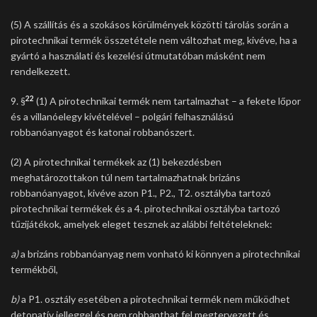
(5) A szállítás és a szokásos körülmények közötti tárolás során a
pirotechnikai termék összetétele nem változhat meg, kivéve, ha a
gyártó a használati és kezelési útmutatóban másként nem
rendelkezett.
22
9. §
(1) A pirotechnikai termék nem tartalmazhat – a fekete lőpor
és a villanóelegy kivételével – polgári felhasználású
robbanóanyagot és katonai robbanószert.
(2) A pirotechnikai termékek az (1) bekezdésben
meghatározottakon túl nem tartalmazhatnak brizáns
robbanóanyagot, kivéve azon P1., P2., T2. osztályba tartozó
pirotechnikai termékek és a 4. pirotechnikai osztályba tartozó
tűzijátékok, amelyek eleget tesznek az alábbi feltételeknek:
a)
a brizáns robbanóanyag nem vonható ki könnyen a pirotechnikai
termékből,
b)
a P1. osztály esetében a pirotechnikai termék nem működhet
detonatív jelleggel és nem robbanthat fel megtervezett és