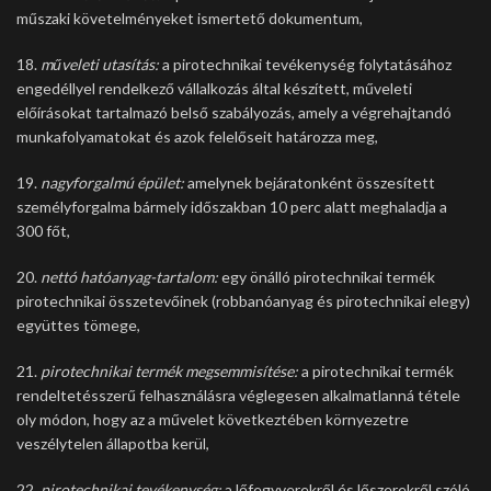
műszaki követelményeket ismertető dokumentum,
18.
műveleti utasítás:
a pirotechnikai tevékenység folytatásához
engedéllyel rendelkező vállalkozás által készített, műveleti
előírásokat tartalmazó belső szabályozás, amely a végrehajtandó
munkafolyamatokat és azok felelőseit határozza meg,
19.
nagyforgalmú épület:
amelynek bejáratonként összesített
személyforgalma bármely időszakban 10 perc alatt meghaladja a
300 főt,
20.
nettó hatóanyag-tartalom:
egy önálló pirotechnikai termék
pirotechnikai összetevőinek (robbanóanyag és pirotechnikai elegy)
együttes tömege,
21.
pirotechnikai termék megsemmisítése:
a pirotechnikai termék
rendeltetésszerű felhasználásra véglegesen alkalmatlanná tétele
oly módon, hogy az a művelet következtében környezetre
veszélytelen állapotba kerül,
22.
pirotechnikai tevékenység:
a lőfegyverekről és lőszerekről szóló