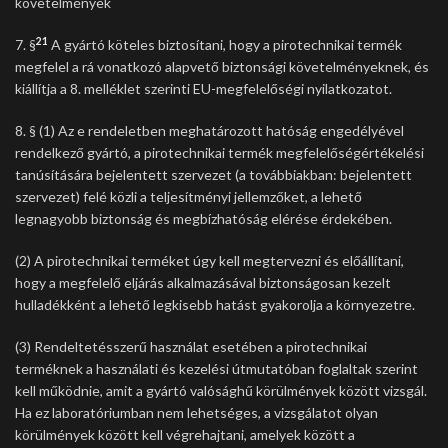
követelmények
21
7. §
A gyártó köteles biztosítani, hogy a pirotechnikai termék
megfelel a rá vonatkozó alapvető biztonsági követelményeknek, és
kiállítja a 8. melléklet szerinti EU-megfelelőségi nyilatkozatot.
8. § (1) Az e rendeletben meghatározott hatóság engedélyével
rendelkező gyártó, a pirotechnikai termék megfelelőségértékelési
tanúsítására bejelentett szervezet (a továbbiakban: bejelentett
szervezet) felé közli a teljesítményi jellemzőket, a lehető
legnagyobb biztonság és megbízhatóság elérése érdekében.
(2) A pirotechnikai terméket úgy kell megtervezni és előállítani,
hogy a megfelelő eljárás alkalmazásával biztonságosan kezelt
hulladékként a lehető legkisebb hatást gyakorolja a környezetre.
(3) Rendeltetésszerű használat esetében a pirotechnikai
terméknek a használati és kezelési útmutatóban foglaltak szerint
kell működnie, amit a gyártó valósághű körülmények között vizsgál.
Ha ez laboratóriumban nem lehetséges, a vizsgálatot olyan
körülmények között kell végrehajtani, amelyek között a