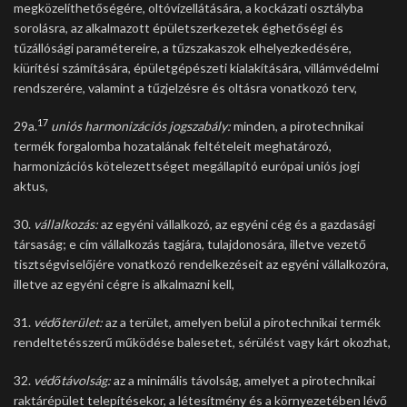
megközelíthetőségére, oltóvízellátására, a kockázati osztályba
sorolásra, az alkalmazott épületszerkezetek éghetőségi és
tűzállósági paramétereire, a tűzszakaszok elhelyezkedésére,
kiürítési számítására, épületgépészeti kialakítására, villámvédelmi
rendszerére, valamint a tűzjelzésre és oltásra vonatkozó terv,
17
29a.
uniós harmonizációs jogszabály:
minden, a pirotechnikai
termék forgalomba hozatalának feltételeit meghatározó,
harmonizációs kötelezettséget megállapító európai uniós jogi
aktus,
30.
vállalkozás:
az egyéni vállalkozó, az egyéni cég és a gazdasági
társaság; e cím vállalkozás tagjára, tulajdonosára, illetve vezető
tisztségviselőjére vonatkozó rendelkezéseit az egyéni vállalkozóra,
illetve az egyéni cégre is alkalmazni kell,
31.
védőterület:
az a terület, amelyen belül a pirotechnikai termék
rendeltetésszerű működése balesetet, sérülést vagy kárt okozhat,
32.
védőtávolság:
az a minimális távolság, amelyet a pirotechnikai
raktárépület telepítésekor, a létesítmény és a környezetében lévő