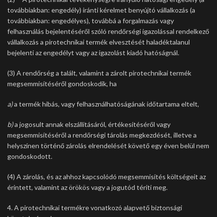
továbbiakban: engedély) iránti kérelmet benyújtó vállalkozás (a
továbbiakban: engedélyes), továbbá a forgalmazás vagy
felhasználás bejelentéséről szóló rendőrségi igazolással rendelkező
vállalkozás a pirotechnikai termék elvesztését haladéktalanul
bejelenti az engedélyt vagy az igazolást kiadó hatóságnál.
(3) A rendőrség a talált, valamint a zárolt pirotechnikai termék
megsemmisítéséről gondoskodik, ha
a)
a termék hibás, vagy felhasználhatóságának időtartama eltelt,
b)
a jogosult annak elszállításáról, értékesítéséről vagy
megsemmisítéséről a rendőrségi tárolás megkezdését, illetve a
helyszínen történő zárolás elrendelését követő egy éven belül nem
gondoskodott.
(4) A zárolás, és az ahhoz kapcsolódó megsemmisítés költségeit az
érintett, valamint az örökös vagy a jogutód téríti meg.
4. A pirotechnikai termékre vonatkozó alapvető biztonsági