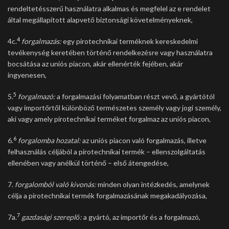
rendeltetésszerű használatra alkalmas és megfelel az e rendelet
által megállapított alapvető biztonsági követelményeknek,
4
4c.
forgalmazás:
egy pirotechnikai terméknek kereskedelmi
tevékenység keretében történő rendelkezésre vagy használatra
bocsátása az uniós piacon, akár ellenérték fejében, akár
ingyenesen,
5
5.
forgalmazó:
a forgalmazási folyamatban részt vevő, a gyártótól
vagy importőrtől különböző természetes személy vagy jogi személy,
aki vagy amely pirotechnikai terméket forgalmaz az uniós piacon,
6
6.
forgalomba hozatal:
az uniós piacon való forgalmazás, illetve
felhasználás céljából a pirotechnikai termék – ellenszolgáltatás
ellenében vagy anélkül történő – első átengedése,
7.
forgalomból való kivonás:
minden olyan intézkedés, amelynek
célja a pirotechnikai termék forgalmazásának megakadályozása,
7
7a.
gazdasági szereplő:
a gyártó, az importőr és a forgalmazó,