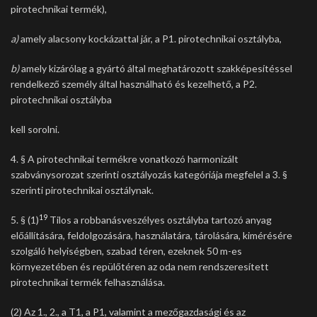
pirotechnikai termék),
a)
amely alacsony kockázattal jár, a P1. pirotechnikai osztályba,
b)
amely kizárólag a gyártó által meghatározott szakképesítéssel
rendelkező személy által használható és kezelhető, a P2.
pirotechnikai osztályba
kell sorolni.
4. § A pirotechnikai termékre vonatkozó harmonizált
szabványsorozat szerinti osztályozás kategóriája megfelel a 3. §
szerinti pirotechnikai osztálynak.
19
5. § (1)
Tilos a robbanásveszélyes osztályba tartozó anyag
előállítására, feldolgozására, használatára, tárolására, kimérésére
szolgáló helyiségben, szabad téren, ezeknek 50 m-es
környezetében és repülőtéren az oda nem rendszeresített
pirotechnikai termék felhasználása.
(2) Az 1., 2., a T1, a P1, valamint a mezőgazdasági és az