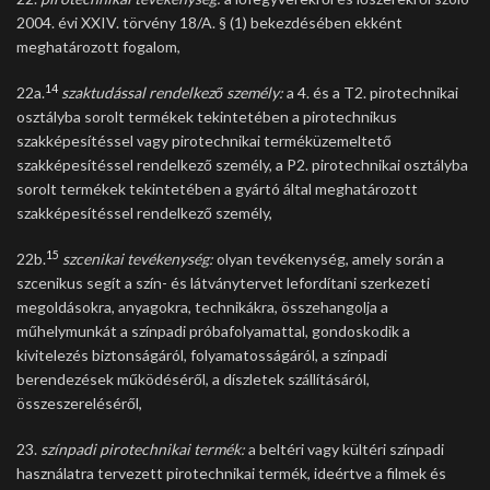
2004. évi XXIV. törvény 18/A. § (1) bekezdésében ekként
meghatározott fogalom,
14
22a.
szaktudással rendelkező személy:
a 4. és a T2. pirotechnikai
osztályba sorolt termékek tekintetében a pirotechnikus
szakképesítéssel vagy pirotechnikai terméküzemeltető
szakképesítéssel rendelkező személy, a P2. pirotechnikai osztályba
sorolt termékek tekintetében a gyártó által meghatározott
szakképesítéssel rendelkező személy,
15
22b.
szcenikai tevékenység:
olyan tevékenység, amely során a
szcenikus segít a szín- és látványtervet lefordítani szerkezeti
megoldásokra, anyagokra, technikákra, összehangolja a
műhelymunkát a színpadi próbafolyamattal, gondoskodik a
kivitelezés biztonságáról, folyamatosságáról, a színpadi
berendezések működéséről, a díszletek szállításáról,
összeszereléséről,
23.
színpadi pirotechnikai termék:
a beltéri vagy kültéri színpadi
használatra tervezett pirotechnikai termék, ideértve a filmek és