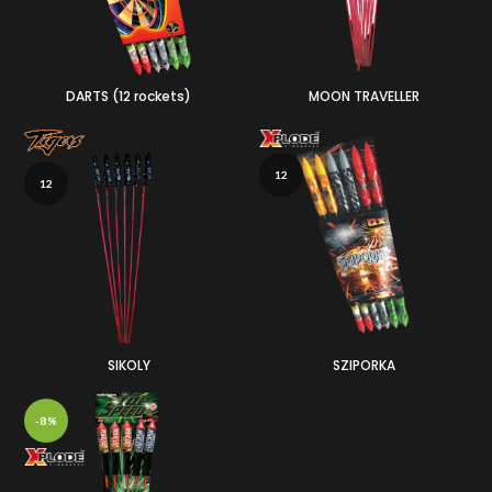
DARTS (12 rockets)
MOON TRAVELLER
12
12
SIKOLY
SZIPORKA
-8%