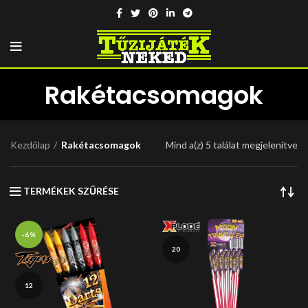
Rakétacsomagok
Kezdőlap
Rakétacsomagok
Mind a(z) 5 találat megjelenítve
TERMÉKEK SZŰRÉSE
-6%
20
12