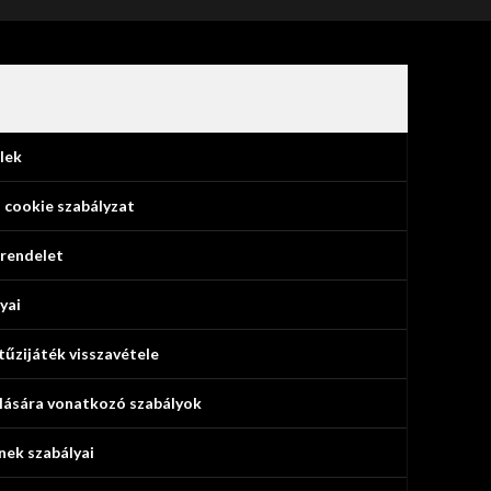
lek
 cookie szabályzat
 rendelet
yai
 tűzijáték visszavétele
olására vonatkozó szabályok
nek szabályai