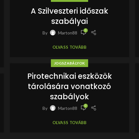
A Szilveszteri időszak
szabályai
0
By
Marton88
OLVASS TOVÁBB
JOGSZABÁLYOK
Pirotechnikai eszközök
tárolására vonatkozó
szabályok
0
By
Marton88
OLVASS TOVÁBB