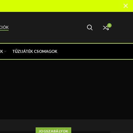
0
CIÓK
EK
TŰZIJÁTÉK CSOMAGOK
JOGSZABÁLYOK