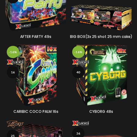
AFTER PARTY 49s
BIG BOX(3x 25 shot 25 mm cake)
-16%
-16%
16
40
CARIBIC COCO PALM 16s
CYBORG 48s
36
25