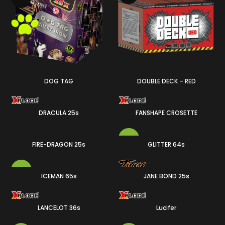
DOG TAG
DOUBLE DECK – RED
DRACULA 25s
FANSHAPE CROSETTE
25
36
-19%
FIRE-DRAGON 25s
GLITTER 64s
-19%
ICEMAN 65s
JANE BOND 25s
64
25
LANCELOT 36s
Lucifer
65
36
25