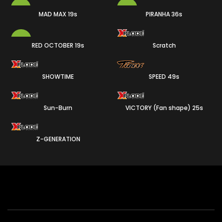
-9%
-24%
MAD MAX 19s
PIRANHA 36s
-19%
RED OCTOBER 19s
Scratch
19
36
25
19
SHOWTIME
SPEED 49s
100
49
Sun-Burn
VICTORY (Fan shape) 25s
25
25
Z-GENERATION
40