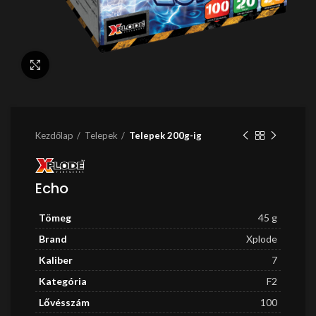
Nagyítás
Kezdőlap
Telepek
Telepek 200g-ig
Echo
Tömeg
45 g
Brand
Xplode
Kaliber
7
Kategória
F2
Lővésszám
100