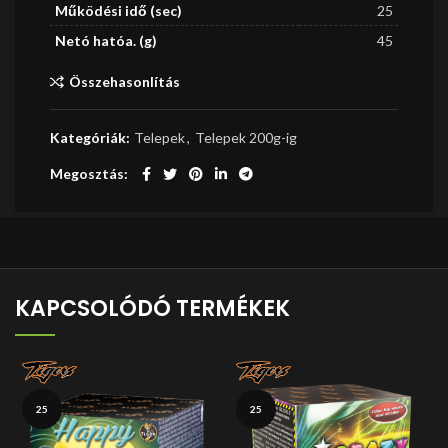
Működési idő (sec)
25
Netó hatóa. (g)
45
Összehasonlítás
Kategóriák:
Telepek
,
Telepek 200g-ig
Megosztás
KAPCSOLÓDÓ TERMÉKEK
25
25