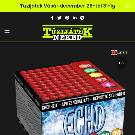
Tűzijáték Vásár december 28-tól 31-ig
100