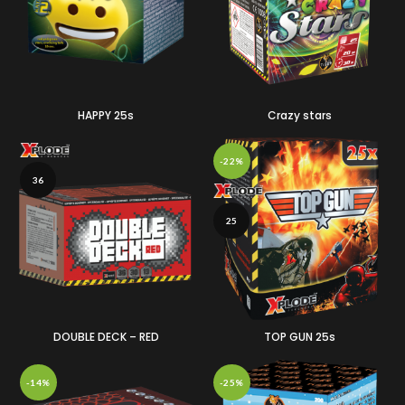
HAPPY 25s
Crazy stars
-22%
36
25
DOUBLE DECK – RED
TOP GUN 25s
-14%
-25%