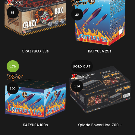
83
25
CRAZYBOX 83s
KATYUSA 25s
-17%
SOLD OUT
114
100
KATYUSA 100s
Xplode Power Line 700 +