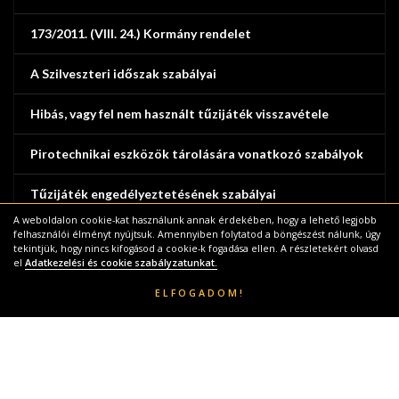
173/2011. (VIII. 24.) Kormány rendelet
A Szilveszteri időszak szabályai
Hibás, vagy fel nem használt tűzijáték visszavétele
Pirotechnikai eszközök tárolására vonatkozó szabályok
Tűzijáték engedélyeztetésének szabályai
A weboldalon cookie-kat használunk annak érdekében, hogy a lehető legjobb
Tűzijáték vásárlás és használat szabályai
felhasználói élményt nyújtsuk. Amennyiben folytatod a böngészést nálunk, úgy
tekintjük, hogy nincs kifogásod a cookie-k fogadása ellen. A részletekért olvasd
el
Adatkezelési és cookie szabályzatunkat.
ELFOGADOM!
Főoldal
Termékek
© Copyright 2019 - 2019 |
Powered by
Marton Themes
|
Webcompass