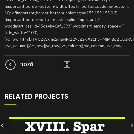
!important;border-bottom-width: 1px !important;padding-bottom:
10px !important;border-bottom-color: rgba(155,155,155,0.3)
!important;border-bottom-style: solid !important;}"
woodmart_css_id="5da4b46af1393" woodmart_empty_space=""
title_width="100"]
[vc_raw_html]JTVCZWxmc2lnaHRfZ29vZ2xlX21hcHMlMjBpZCUzRCU
[/vc_column][/vc_row][vc_row][vc_column][/vc_column][/vc_row]
ELÖZŐ
RELATED PROJECTS