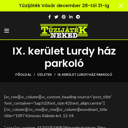
Tűzijáték Vásár december 28-tól 31-ig
IX. kerület Lurdy ház
parkoló
FŐOLDAL
ÜZLETEK
IX. KERÜLET LURDY HÁZ PARKOLÓ
[vc_row][vc_column][vc_custom_heading source=”post_title”
font_container=”tag:h2|font_size:42|text_align:center”]
[/vc_column][/vc_row][vc_row][vc_column][woodmart_title
title="1097 Könyves Kálmán krt. 12-14.
" css=".vc_custom_1571075190976{margin-bottom: 20px