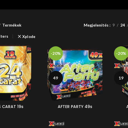
Termékek
Megjelenítés
9
24
lters
Xplode
-20%
-20%
49
19
4 CARAT 19s
AFTER PARTY 49s