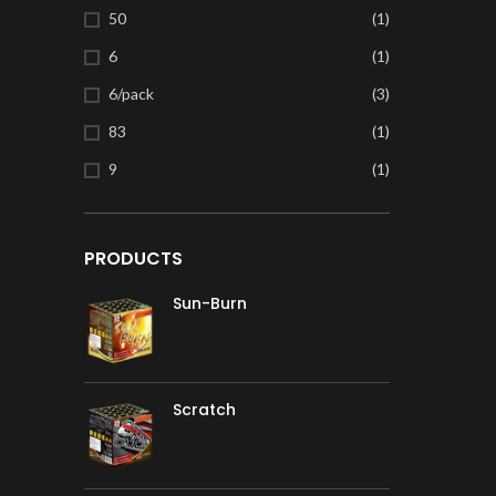
50
(1)
6
(1)
6/pack
(3)
83
(1)
9
(1)
PRODUCTS
Sun-Burn
Scratch