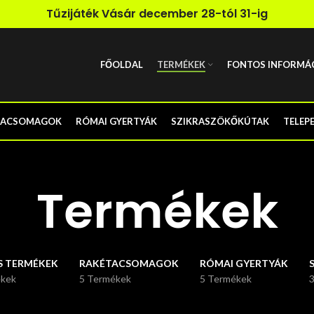
Tűzijáték Vásár december 28-tól 31-ig
FŐOLDAL
TERMÉKEK
FONTOS INFORMÁ
TACSOMAGOK
RÓMAI GYERTYÁK
SZIKRASZÖKŐKÚTAK
TELEP
Termékek
S TERMÉKEK
RAKÉTACSOMAGOK
RÓMAI GYERTYÁK
ékek
5 Termékek
5 Termékek