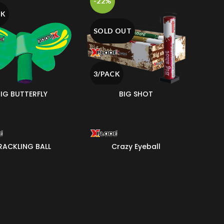
-22%
CK
SOLD OUT
3/PACK
IG BUTTERFLY
BIG SHOT
RACKLING BALL
Crazy Eyeball
CK
3/PACK