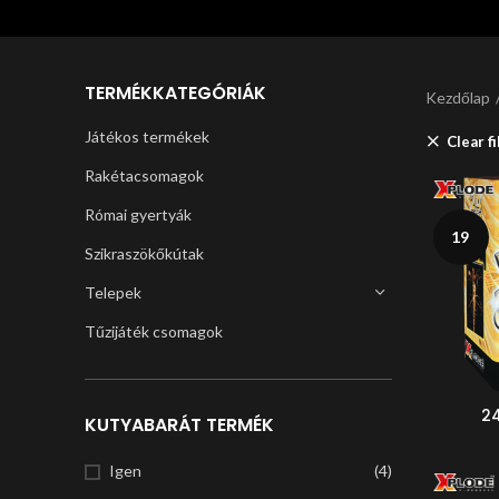
TERMÉKKATEGÓRIÁK
Kezdőlap
Játékos termékek
Clear fi
Rakétacsomagok
Római gyertyák
19
Szikraszökőkútak
Telepek
Tűzijáték csomagok
2
KUTYABARÁT TERMÉK
Igen
(4)