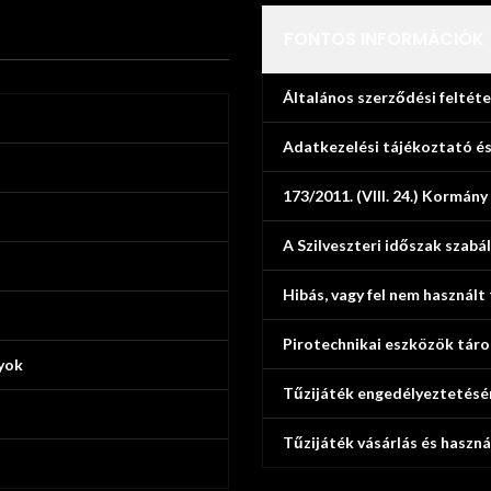
FONTOS INFORMÁCIÓK
Általános szerződési feltéte
Adatkezelési tájékoztató és
173/2011. (VIII. 24.) Kormány
A Szilveszteri időszak szabál
Hibás, vagy fel nem használt
Pirotechnikai eszközök tár
yok
Tűzijáték engedélyeztetésé
Tűzijáték vásárlás és haszná