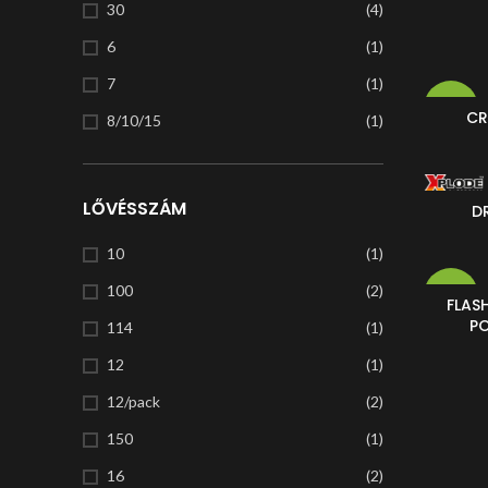
30
(4)
6
(1)
7
(1)
-14%
CR
8/10/15
(1)
83
LŐVÉSSZÁM
D
25
10
(1)
100
(2)
-16%
FLASH
P
114
(1)
12
(1)
50
12/pack
(2)
150
(1)
16
(2)