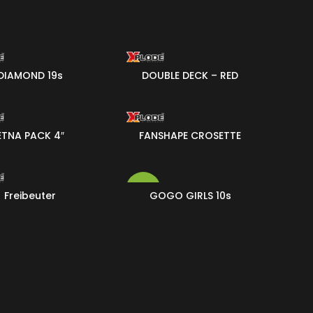
DIAMOND 19s
DOUBLE DECK – RED
36
ETNA PACK 4″
FANSHAPE CROSETTE
36
-18%
Freibeuter
GOGO GIRLS 10s
10