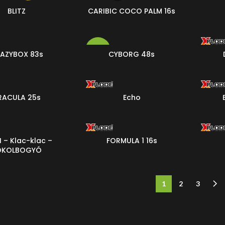
BLITZ
CARIBIC COCO PALM 16s
-16%
AZYBOX 83s
CYBORG 48s
19
40
RACULA 25s
Echo
100
 – Klac-klac –
FORMULA 1 16s
16
OKOLBOGYÓ
1
2
3