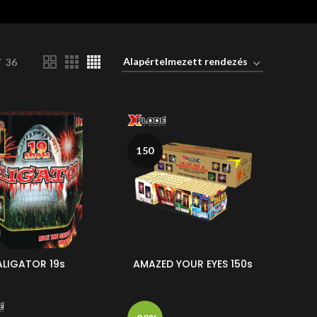
36
150
ALIGATOR 19s
AMAZED YOUR EYES 150s