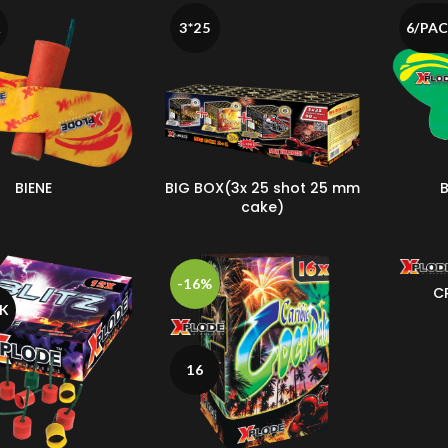
K
3*25
6/PA
BIENE
BIG BOX(3x 25 shot 25 mm
B
cake)
-16%
C
CK
6/PA
16