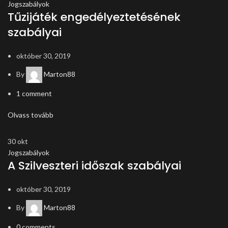
Jogszabályok
Tűzijáték engedélyeztetésének
szabályai
október 30, 2019
By
Marton88
1
comment
Olvass tovább
30
okt
Jogszabályok
A Szilveszteri időszak szabályai
október 30, 2019
By
Marton88
0
comments