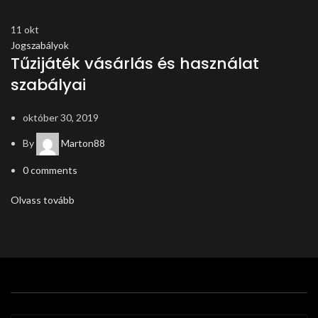
11
okt
Jogszabályok
Tűzijáték vásárlás és használat
szabályai
október 30, 2019
By
Marton88
0
comments
Olvass tovább