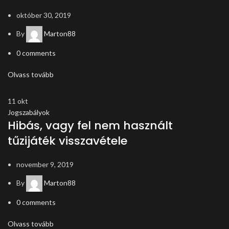
október 30, 2019
By
Marton88
0
comments
Olvass tovább
11
okt
Jogszabályok
Hibás, vagy fel nem használt
tűzijáték visszavétele
november 9, 2019
By
Marton88
0
comments
Olvass tovább