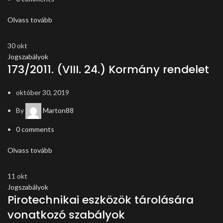
Olvass tovább
30
okt
Jogszabályok
173/2011. (VIII. 24.) Kormány rendelet
október 30, 2019
By
Marton88
0
comments
Olvass tovább
11
okt
Jogszabályok
Pirotechnikai eszközök tárolására
vonatkozó szabályok