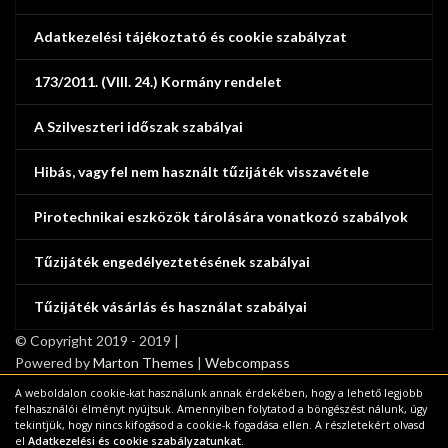
Adatkezelési tájékoztató és cookie szabályzat
173/2011. (VIII. 24.) Kormány rendelet
A Szilveszteri időszak szabályai
Hibás, vagy fel nem használt tűzijáték visszavétele
Pirotechnikai eszközök tárolására vonatkozó szabályok
Tűzijáték engedélyeztetésének szabályai
Tűzijáték vásárlás és használat szabályai
© Copyright 2019 - 2019 |
Powered by
Marton Themes
|
Webcompass
A weboldalon cookie-kat használunk annak érdekében, hogy a lehető legjobb
felhasználói élményt nyújtsuk. Amennyiben folytatod a böngészést nálunk, úgy
tekintjük, hogy nincs kifogásod a cookie-k fogadása ellen. A részletekért olvasd
Tűzijáték Vásár december 28-tól 31-ig
Főoldal
el
Adatkezelési és cookie szabályzatunkat.